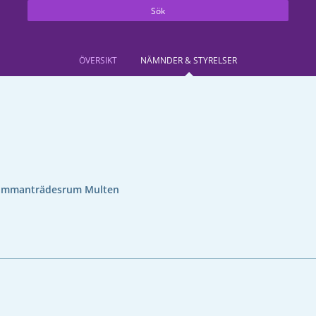
Sök
ÖVERSIKT
NÄMNDER & STYRELSER
ammanträdesrum Multen