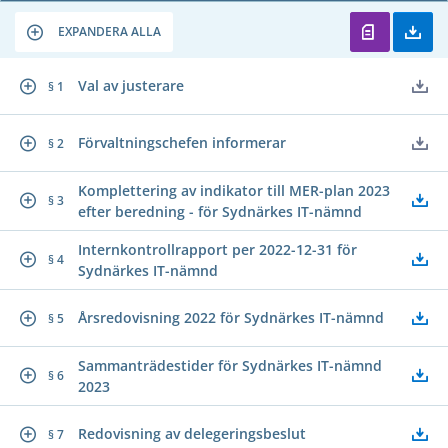
EXPANDERA ALLA
Val av justerare
§ 1
Förvaltningschefen informerar
§ 2
Komplettering av indikator till MER-plan 2023
§ 3
efter beredning - för Sydnärkes IT-nämnd
Internkontrollrapport per 2022-12-31 för
§ 4
Sydnärkes IT-nämnd
Årsredovisning 2022 för Sydnärkes IT-nämnd
§ 5
Sammanträdestider för Sydnärkes IT-nämnd
§ 6
2023
Redovisning av delegeringsbeslut
§ 7