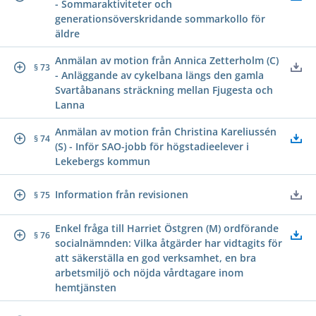
- Sommaraktiviteter och
generationsöverskridande sommarkollo för
äldre
Anmälan av motion från Annica Zetterholm (C)
§ 73
- Anläggande av cykelbana längs den gamla
Svartåbanans sträckning mellan Fjugesta och
Lanna
Anmälan av motion från Christina Kareliussén
§ 74
(S) - Inför SAO-jobb för högstadieelever i
Lekebergs kommun
Information från revisionen
§ 75
Enkel fråga till Harriet Östgren (M) ordförande
§ 76
socialnämnden: Vilka åtgärder har vidtagits för
att säkerställa en god verksamhet, en bra
arbetsmiljö och nöjda vårdtagare inom
hemtjänsten