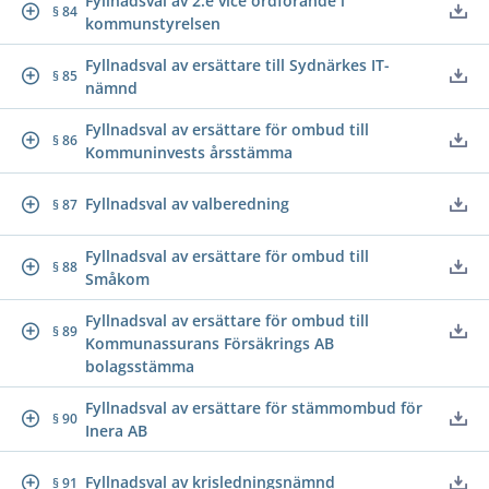
Fyllnadsval av 2:e vice ordförande i
§ 84
kommunstyrelsen
Fyllnadsval av ersättare till Sydnärkes IT-
§ 85
nämnd
Fyllnadsval av ersättare för ombud till
§ 86
Kommuninvests årsstämma
Fyllnadsval av valberedning
§ 87
Fyllnadsval av ersättare för ombud till
§ 88
Småkom
Fyllnadsval av ersättare för ombud till
§ 89
Kommunassurans Försäkrings AB
bolagsstämma
Fyllnadsval av ersättare för stämmombud för
§ 90
Inera AB
Fyllnadsval av krisledningsnämnd
§ 91