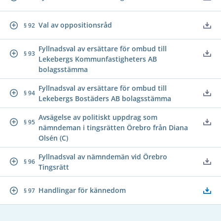
Val av oppositionsråd
§ 92
Fyllnadsval av ersättare för ombud till
§ 93
Lekebergs Kommunfastigheters AB
bolagsstämma
Fyllnadsval av ersättare för ombud till
§ 94
Lekebergs Bostäders AB bolagsstämma
Avsägelse av politiskt uppdrag som
§ 95
nämndeman i tingsrätten Örebro från Diana
Olsén (C)
Fyllnadsval av nämndemän vid Örebro
§ 96
Tingsrätt
Handlingar för kännedom
§ 97