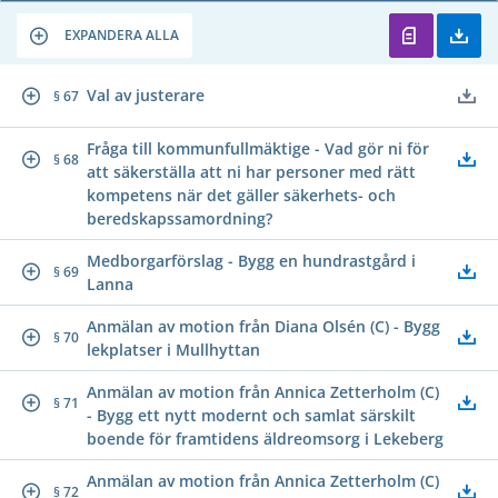
EXPANDERA ALLA
Val av justerare
§ 67
Fråga till kommunfullmäktige - Vad gör ni för
§ 68
att säkerställa att ni har personer med rätt
kompetens när det gäller säkerhets- och
beredskapssamordning?
Medborgarförslag - Bygg en hundrastgård i
§ 69
Lanna
Anmälan av motion från Diana Olsén (C) - Bygg
§ 70
lekplatser i Mullhyttan
Anmälan av motion från Annica Zetterholm (C)
§ 71
- Bygg ett nytt modernt och samlat särskilt
boende för framtidens äldreomsorg i Lekeberg
Anmälan av motion från Annica Zetterholm (C)
§ 72