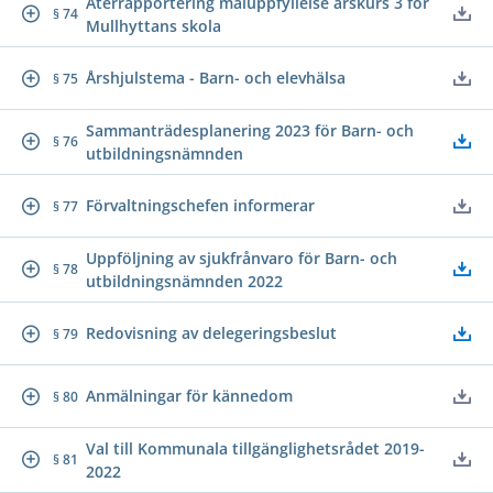
Återrapportering måluppfyllelse årskurs 3 för
§ 74
Mullhyttans skola
Årshjulstema - Barn- och elevhälsa
§ 75
Sammanträdesplanering 2023 för Barn- och
§ 76
utbildningsnämnden
Förvaltningschefen informerar
§ 77
Uppföljning av sjukfrånvaro för Barn- och
§ 78
utbildningsnämnden 2022
Redovisning av delegeringsbeslut
§ 79
Anmälningar för kännedom
§ 80
Val till Kommunala tillgänglighetsrådet 2019-
§ 81
2022