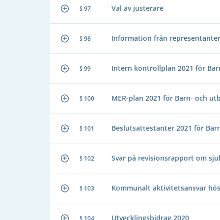
Val av justerare
§ 97
Information från representante
§ 98
Intern kontrollplan 2021 för B
§ 99
MER-plan 2021 för Barn- och ut
§ 100
Beslutsattestanter 2021 för Ba
§ 101
Svar på revisionsrapport om sju
§ 102
Kommunalt aktivitetsansvar hö
§ 103
Utvecklingsbidrag 2020
§ 104