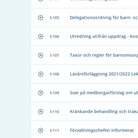
Delegationsordning för barn- 
§ 105
Utredning utifrån uppdrag - 
§ 106
Taxor och regler för barnomso
§ 107
Läsårsförläggning 2021/2022 L
§ 108
Svar på medborgarförslag om ut
§ 109
Kränkande behandling och traka
§ 110
Förvaltningschefen informerar
§ 111