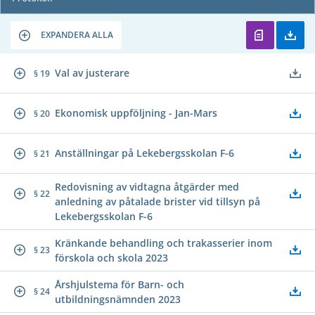
EXPANDERA ALLA
Val av justerare
§ 19
Ekonomisk uppföljning - Jan-Mars
§ 20
Anställningar på Lekebergsskolan F-6
§ 21
Redovisning av vidtagna åtgärder med
§ 22
anledning av påtalade brister vid tillsyn på
Lekebergsskolan F-6
Kränkande behandling och trakasserier inom
§ 23
förskola och skola 2023
Årshjulstema för Barn- och
§ 24
utbildningsnämnden 2023