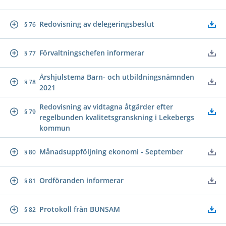
Redovisning av delegeringsbeslut
§ 76
Förvaltningschefen informerar
§ 77
Årshjulstema Barn- och utbildningsnämnden
§ 78
2021
Redovisning av vidtagna åtgärder efter
§ 79
regelbunden kvalitetsgranskning i Lekebergs
kommun
Månadsuppföljning ekonomi - September
§ 80
Ordföranden informerar
§ 81
Protokoll från BUNSAM
§ 82