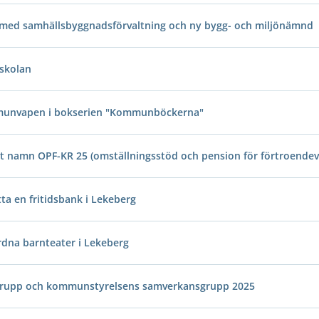
 med samhällsbyggnadsförvaltning och ny bygg- och miljönämnd
rskolan
mmunvapen i bokserien "Kommunböckerna"
t namn OPF-KR 25 (omställningsstöd och pension för förtroendev
ta en fritidsbank i Lekeberg
rdna barnteater i Lekeberg
sgrupp och kommunstyrelsens samverkansgrupp 2025