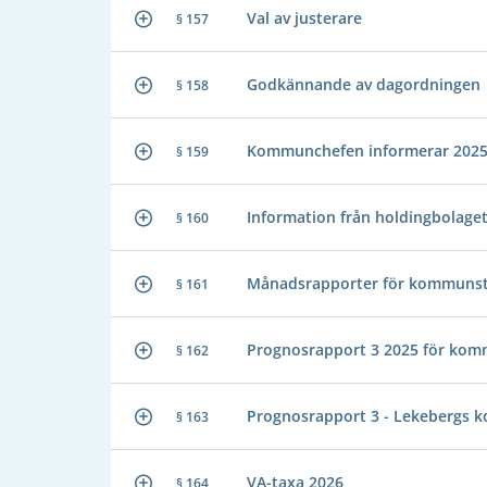
Val av justerare
§ 157
Godkännande av dagordningen
§ 158
Kommunchefen informerar 202
§ 159
Information från holdingbolage
§ 160
Månadsrapporter för kommunst
§ 161
Prognosrapport 3 2025 för kom
§ 162
Prognosrapport 3 - Lekebergs
§ 163
VA-taxa 2026
§ 164