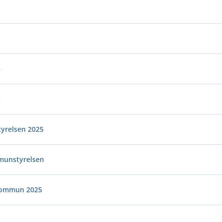
5
t
yrelsen 2025
munstyrelsen
 kommun 2025