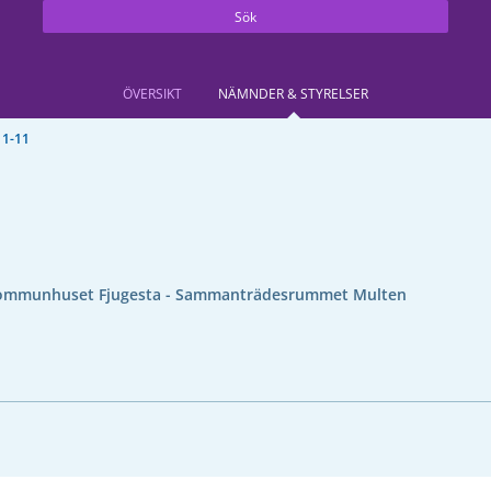
Sök
ÖVERSIKT
NÄMNDER & STYRELSER
11-11
ommunhuset Fjugesta - Sammanträdesrummet Multen