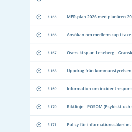
MER-plan 2026 med planåren 2
§ 165
Ansökan om medlemskap i taxe-
§ 166
Översiktsplan Lekeberg - Grans
§ 167
Uppdrag från kommunstyrelsen -
§ 168
Information om incidentrespo
§ 169
Riktlinje - POSOM (Psykiskt oc
§ 170
Policy för informationssäkerhet
§ 171