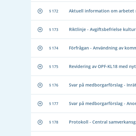
Aktuell information om arbetet
§ 172
Riktlinje - Avgiftsbefrielse kultu
§ 173
Förfrågan - Användning av ko
§ 174
Revidering av OPF-KL18 med nyt
§ 175
Svar på medborgarförslag - Inrät
§ 176
Svar på medborgarförslag - Ano
§ 177
Protokoll - Central samverkan
§ 178